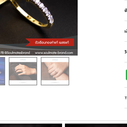
ข
เ
ว
T