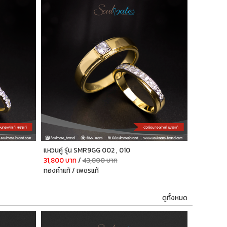
แหวนคู่ รุ่น SMR9GG 002 , 010
31,800 บาท
/
43,800 บาท
ทองคำแท้ / เพชรแท้
ดูทั้งหมด