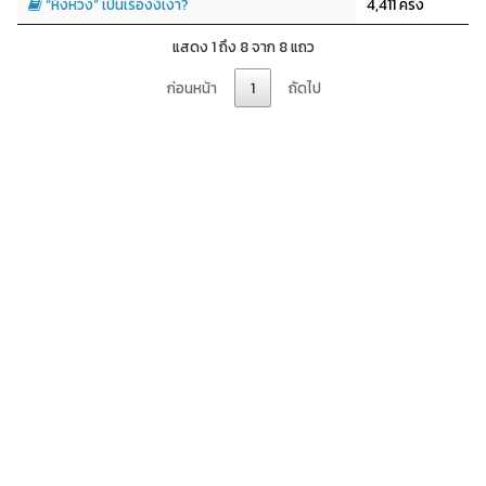
“หึงหวง” เป็นเรื่องงี่เง่า?
4,411 ครั้ง
แสดง 1 ถึง 8 จาก 8 แถว
ก่อนหน้า
1
ถัดไป